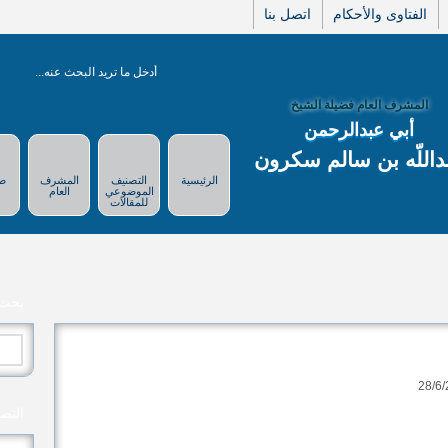
الفتاوى والأحكام
اتصل بنا
المشرف العام فضيلة الشيخ
أبي عبدالرحمن
داللّه بن سالم سكرون
الرئيسية
التصنيف
المشرف
صو
الموضوعي
العام
للمقالات
بحث
البح
عن:
التص