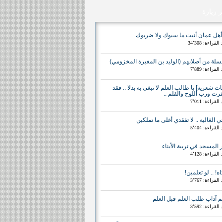
ر زيارة
أهل عمان أتيت ما سبوك ولا ضربوك
لقراءة: 34٬308
لة من أصلابهم (الوليد بن المغيرة المخزومي)
لقراءة: 7٬889
يات شعرية] يا طالب العلم لا تبغي به بدلا .. فقد
ت ورب اللوح والقلم ..
لقراءة: 7٬011
ي الغالية .. لا تفقدي أغلى ما تملكين
لقراءة: 5٬404
 المسجد في تربية الأبناء
لقراءة: 4٬128
اه! .. لو تعلمين!
لقراءة: 3٬767
م آداب طلب العلم قبل العلم
لقراءة: 3٬592