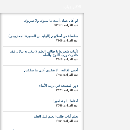
الأكثر زيارة
لو أهل عمان أتيت ما سبوك ولا ضربوك
عدد القراءة: 34٬313
سلسلة من أصلابهم (الوليد بن المغيرة المخزومي)
عدد القراءة: 7٬909
[أبيات شعرية] يا طالب العلم لا تبغي به بدلا .. فقد
ظفرت ورب اللوح والقلم ..
عدد القراءة: 7٬016
أختي الغالية .. لا تفقدي أغلى ما تملكين
عدد القراءة: 5٬405
دور المسجد في تربية الأبناء
عدد القراءة: 4٬129
أختاه! .. لو تعلمين!
عدد القراءة: 3٬769
تعلم آداب طلب العلم قبل العلم
عدد القراءة: 3٬594