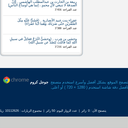
ربيعة بن الحارث بن عبدالمطلب الهاشمي .. [إنَّ
الصدقةَ لا تنبغي لآلِ محمدٍ ، إنما هي أوساخُ الناسِ]
عدد القراءة: 3٬456
عفراء بنت عبيد الأنصارية .. (فَشَدَّا عَلَيْهِ مِثْلَ
الصَّقْرَيْنِ حَتَّى ضَرَبَاهُ، وَهُمَا ابْنَا عَفْرَاءَ)
عدد القراءة: 3٬388
وحشي بن حرب .. (وحشيُّ اخْرُجْ فقاتِلْ في سبيلِِ
اللهِ كَمَا قاتَلْتَ لِتَصُدَّ عن سَبيلِ الله)
عدد القراءة: 3٬216
ح الموقع بشكل أفضل وأسرع استخدم متصفح
جوجل كروم
قة شاشة استخدم ( 1280 × 720 ) أو أعلى.
يتصفح الآن : 0 زائر | عدد الزوار اليوم: 50 زائر | مجموع الزيارات : 10112626 زيارة