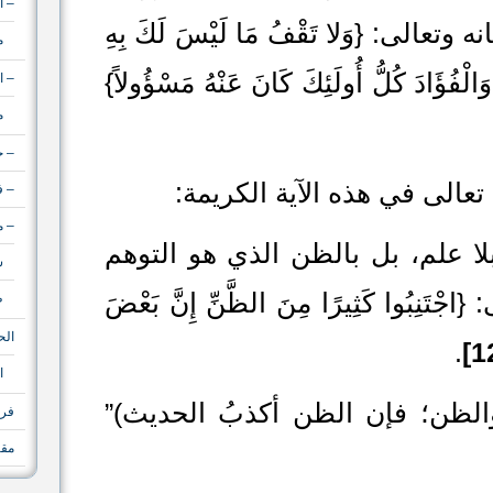
– ا
عالى: {وَلا تَقْفُ مَا لَيْسَ لَكَ بِهِ
م
وَالْفُؤَادَ كُلُّ أُولَئِكَ كَانَ عَنْهُ مَسْؤُولاً}
– ا
م
– ج
تعالى في هذه الآية الكريمة:
– ف
– م
لا علم، بل بالظن الذي هو التوهم
ش
َنِبُوا كَثِيرًا مِنَ الظَّنِّ إِنَّ بَعْضَ
ظ
الح
.
ا
الظن؛ فإن الظن أكذبُ الحديث)”
فري
مقا