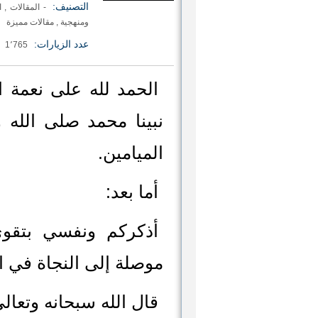
التصنيف:
- المقالات
,
ا
ومنهجية
,
مقالات مميزة
عدد الزيارات:
1٬765
الحمد لله على نعمة ال
نبينا محمد صلى الله 
الميامين.
أما بعد:
أذكركم ونفسي بتقوى 
موصلة إلى النجاة في الد
قال الله سبحانه وتعالى: {لَكِنِ