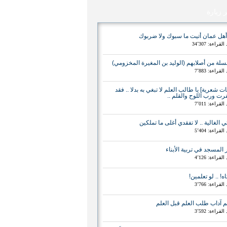
ر زيارة
أهل عمان أتيت ما سبوك ولا ضربوك
لقراءة: 34٬307
لة من أصلابهم (الوليد بن المغيرة المخزومي)
لقراءة: 7٬883
يات شعرية] يا طالب العلم لا تبغي به بدلا .. فقد
ت ورب اللوح والقلم ..
لقراءة: 7٬011
ي الغالية .. لا تفقدي أغلى ما تملكين
لقراءة: 5٬404
 المسجد في تربية الأبناء
لقراءة: 4٬126
اه! .. لو تعلمين!
لقراءة: 3٬766
م آداب طلب العلم قبل العلم
لقراءة: 3٬592