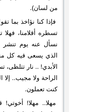
من لسان).
فإذا كنا نؤاخذ بما تقو
تسطره أقلامنا، فهلا ت
نسأل عنه يوم تنشر 
الذي يسعى فيه كل منا
الأبدي! .. نار تتلظى، ت
الراحة ولا مجيب.. إلا ا
كنت تعملون.
مهلا.. مهلا! أخوتي! 