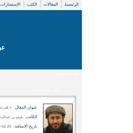
الرئيسية
المقالات
الكتب
الإستشارات
عب
جديد الموقع
» كف عليك لسانك
عنوان المقال:
» كف عل
الكاتب:
هيثم بن عبدالرح
تاريخ الاضافة:
20-02-2014