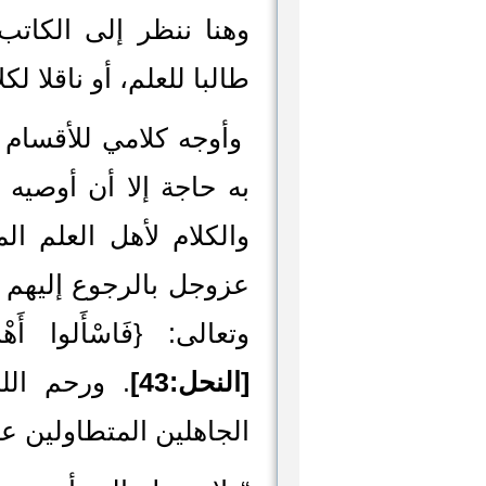
وهنا ننظر إلى الكاتب،
طالبا للعلم، أو ناقلا لك
وأوجه كلامي للأقسام ا
به حاجة إلا أن أوصيه ب
والكلام لأهل العلم ال
عزوجل بالرجوع إليهم ع
وتعالى: {فَاسْأَلوا أَهْلَ 
[النحل:43]
. ورحم الل
الجاهلين المتطاولين عل