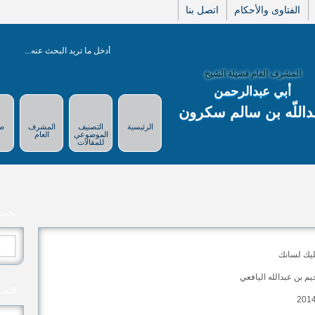
الفتاوى والأحكام
اتصل بنا
المشرف العام فضيلة الشيخ
أبي عبدالرحمن
داللّه بن سالم سكرون
الرئيسية
التصنيف
المشرف
صو
الموضوعي
العام
للمقالات
بحث
البح
عن:
يك لسانك
يم بن عبدالله اليافعي
التص