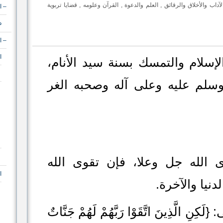
لآداب والأخلاق والرقائق
,
العلم والدعوة
,
القرآن وعلومه
,
قضايا تربوية
– ا
د
– ا
ا
إسلام والتمسك بسنة سيد الأنام،
وسلم عليه وعلى آله وصحبه الغر
الله جل وعلا، فإن تقوى الله
ا
نيا والآخرة.
 الَّذِينَ اتَّقَوْا رَبَّهُمْ لَهُمْ جَنَّاتٌ