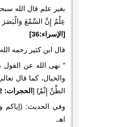
بغير علم قال الله سبحانه وت
عِلْمٌ إِنَّ السَّمْعَ وَالْبَصَرَ 
[الإسراء:36]
قال ابن كثير رحمه الله 
” نهى الله عن القول ب
والخيال، كما قال تعالى: {اجْت
الظَّنِّ إِثْمٌ} [
الحجرات: 12]
وفي الحديث: (إياكم و
اهـ.