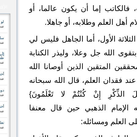
 فالكاتب إما أن يكون عالما، أو
الأكث
لام أهل العلم وطلابه، أو جاهلا.
لو 
عدد ا
لثلاثة الأول، أما الجاهل فليس لي
سلس
عدد ا
تقوى الله جل وعلا، وليذر الكتابة
[أب
ظفر
عدد ا
محققين المتقين الذين أوصانا الله
أخت
ند فقدان العلم، قال الله سبحانه
عدد ا
دور
الذِّكْرِ إِنْ كُنْتُمْ لا تَعْلَمُونَ}
عدد ا
ه الإمام الذهبي حين قال معنفا
أخت
عدد ا
ى العلم ومسائله:
تعل
عدد ا