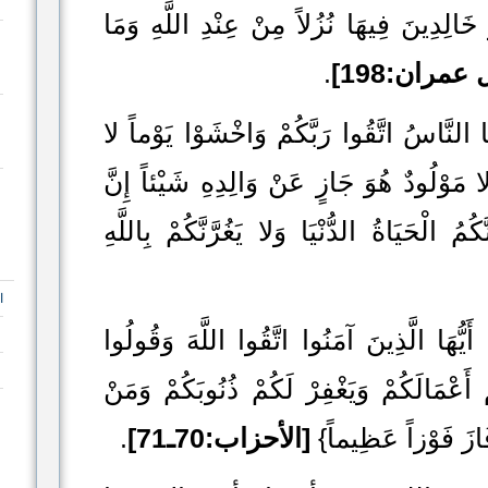
 خَالِدِينَ فِيهَا نُزُلاً مِنْ عِنْدِ اللَّهِ وَمَا
 عمران:198]
.
َّاسُ اتَّقُوا رَبَّكُمْ وَاخْشَوْا يَوْماً لا
 مَوْلُودٌ هُوَ جَازٍ عَنْ وَالِدِهِ شَيْئاً إِنَّ
ُمُ الْحَيَاةُ الدُّنْيَا وَلا يَغُرَّنَّكُمْ بِاللَّهِ
ا
 الَّذِينَ آمَنُوا اتَّقُوا اللَّهَ وَقُولُوا
أَعْمَالَكُمْ وَيَغْفِرْ لَكُمْ ذُنُوبَكُمْ وَمَنْ
فَازَ فَوْزاً عَظِيماً}
[الأحزاب:70ـ71]
.