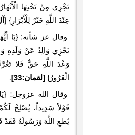
تَجْرِي مِنْ تَحْتِهَا الْأَنْهَارُ
عِنْدَ اللَّهِ خَيْرٌ لِلْأَبْرَارِ}
[آل
وقال عز شأنه: {يَا أَيُّهَا الن
يَجْزِي وَالِدٌ عَنْ وَلَدِهِ وَلا
وَعْدَ اللَّهِ حَقٌّ فَلا تَغُرَّنَّك
الْغَرُورُ}
[لقمان:33]
.
وقال الله عزوجل: {يَا أَيُّهَا
قَوْلاً سَدِيداً، يُصْلِحْ لَكُمْ 
يُطِعِ اللَّهَ وَرَسُولَهُ فَقَدْ 